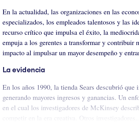
En la actualidad, las organizaciones en las econo
especializados, los empleados talentosos y las i
recurso crítico que impulsa el éxito, la mediocri
empuja a los gerentes a transformar y contribuir
impacto al impulsar un mayor desempeño y entrar
La evidencia
En los años 1990, la tienda Sears descubrió que in
generando mayores ingresos y ganancias. Un enfo
en el cual los investigadores de McKinsey describ
competir en la era creativa. Otros investigadores..