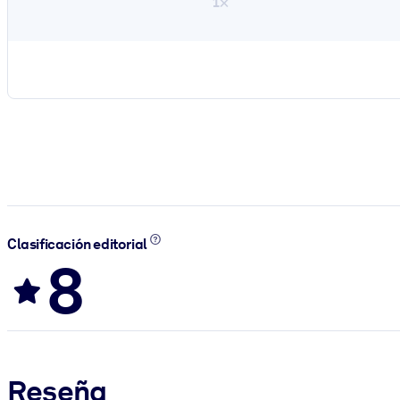
1×
Clasificación editorial
8
Reseña