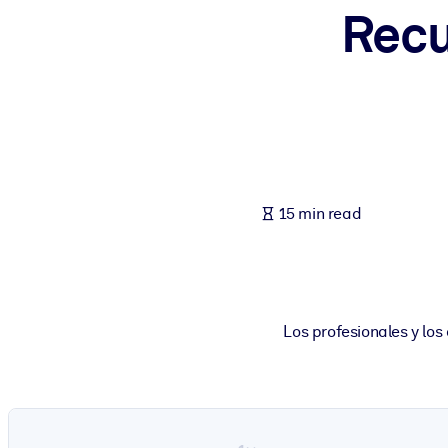
Recu
BY SYSTEM
For LMS/LXP
Bring bite-sized, verified knowledge into your LMS/LXP for stronger
For Corporate Libraries
Enrich your corporate library with trusted, ready-to-use business 
For AI Systems
15 min read
Fuel your AI systems with reliable, structured knowledge to improv
Los profesionales y lo