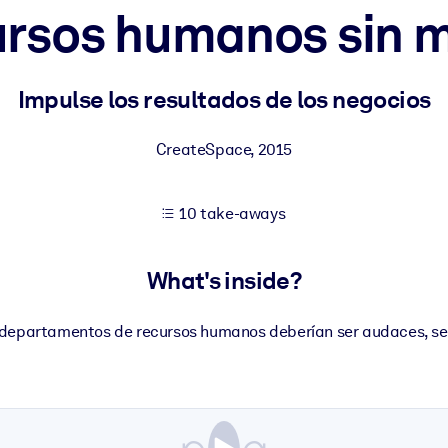
rsos humanos sin 
 learning results.
Impulse los resultados de los negocios
knowledge.
CreateSpace
,
2015
10 take-aways
e outputs.
What's inside?
s departamentos de recursos humanos deberían ser audaces, se