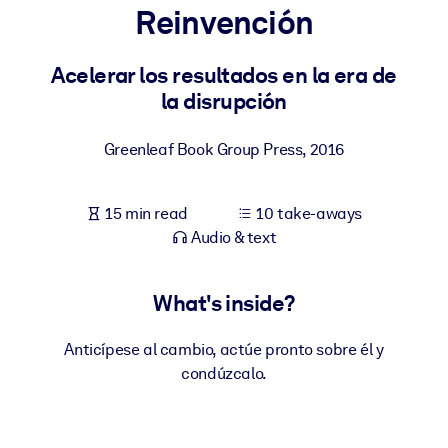
Reinvención
BY SYSTEM
For LMS/LXP
Acelerar los resultados en la era de
la disrupción
Bring bite-sized, verified knowledge into your LMS/LXP for stronge
learning results.
Greenleaf Book Group Press
,
2016
For Corporate Libraries
Enrich your corporate library with trusted, ready-to-use business
15 min read
10 take-aways
knowledge.
Audio & text
For AI Systems
Fuel your AI systems with reliable, structured knowledge to improv
What's inside?
outputs.
Anticípese al cambio, actúe pronto sobre él y
condúzcalo.