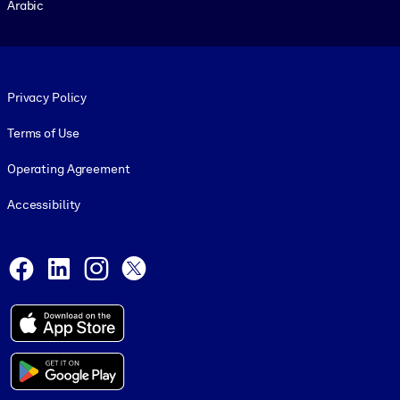
Arabic
Footer legal
Privacy Policy
Terms of Use
Operating Agreement
Accessibility
Social and Apps
Facebook
LinkedIn
Instagram
X