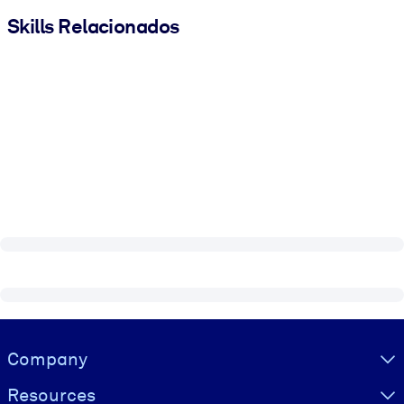
Skills Relacionados
Visually hidden Text
Company
Resources