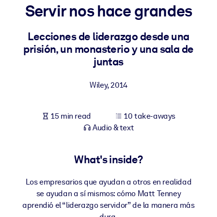
Servir nos hace grandes
BY SYSTEM
For LMS/LXP
Lecciones de liderazgo desde una
prisión, un monasterio y una sala de
Bring bite-sized, verified knowledge into your LMS/LXP for stronge
juntas
learning results.
For Corporate Libraries
Wiley
,
2014
Enrich your corporate library with trusted, ready-to-use business
knowledge.
15 min read
10 take-aways
For AI Systems
Audio & text
Fuel your AI systems with reliable, structured knowledge to improv
outputs.
What's inside?
Los empresarios que ayudan a otros en realidad
se ayudan a sí mismos: cómo Matt Tenney
aprendió el “liderazgo servidor” de la manera más
dura.