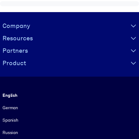
Visually hidden Text
Company
Resources
Partners
Product
Language
English
German
Spanish
Russian