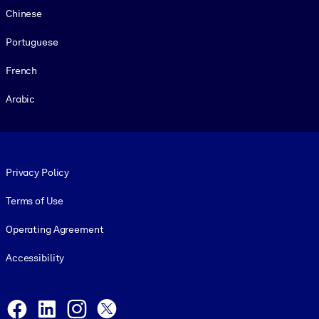
Chinese
Portuguese
French
Arabic
Footer legal
Privacy Policy
Terms of Use
Operating Agreement
Accessibility
Social and Apps
Facebook
LinkedIn
Instagram
X