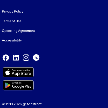
Footer legal
Privacy Policy
Terms of Use
Operating Agreement
Accessibility
Social and Apps
Facebook
LinkedIn
Instagram
X
© 1999-2026, getAbstract
© 1999-2026, getAbstract