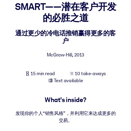
SMART——潜在客户开发
BY SYSTEM
的必胜之道
For LMS/LXP
Bring bite-sized, verified knowledge into your LMS/LXP for stronge
通过更少的冷电话推销赢得更多的客
learning results.
户
For Corporate Libraries
McGraw-Hill
,
2013
Enrich your corporate library with trusted, ready-to-use business
knowledge.
15 min read
10 take-aways
For AI Systems
Text available
Fuel your AI systems with reliable, structured knowledge to improv
outputs.
What's inside?
发现你的个人“销售风格”，并利用它来达成更多的
交易。