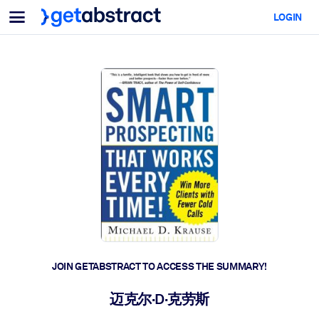
Menu
LOGIN
For Teams & Leaders
BY USE CASE
For You
AI Upskilling
For AI Systems
Equip your employees with critical AI skills.
Leadership Development
Prepare your leaders for the next era of work.
Collaborative Learning
Make it easy for teams to learn together, solve real problems, and
act faster.
Upskilling & Reskilling
Build the skills your workforce needs for what's next.
JOIN GETABSTRACT TO ACCESS THE SUMMARY!
Health & Well-Being
迈克尔·D·克劳斯
Build a healthier, more resilient workforce.