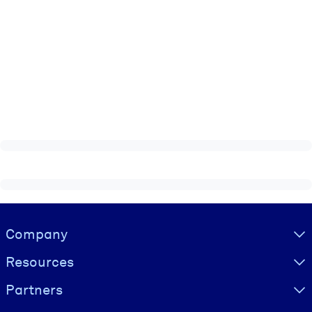
Visually hidden Text
Company
Resources
Partners