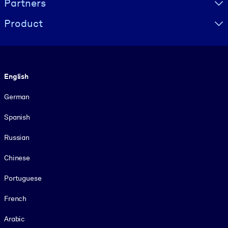
Partners
Product
Language
English
German
Spanish
Russian
Chinese
Portuguese
French
Arabic