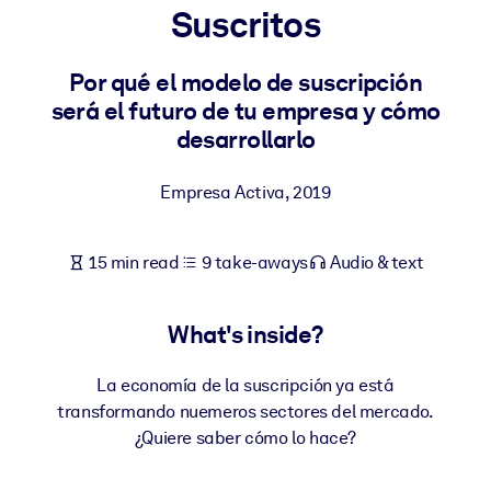
Suscritos
BY SYSTEM
For LMS/LXP
Por qué el modelo de suscripción
será el futuro de tu empresa y cómo
Bring bite-sized, verified knowledge into your LMS/LXP for stronge
desarrollarlo
learning results.
For Corporate Libraries
Empresa Activa
,
2019
Enrich your corporate library with trusted, ready-to-use business
knowledge.
15 min read
9 take-aways
Audio & text
For AI Systems
Fuel your AI systems with reliable, structured knowledge to improv
What's inside?
outputs.
La economía de la suscripción ya está
transformando nuemeros sectores del mercado.
¿Quiere saber cómo lo hace?