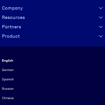
Visually hidden Text
Company
Resources
Partners
Product
Language
English
German
Spanish
Russian
Chinese