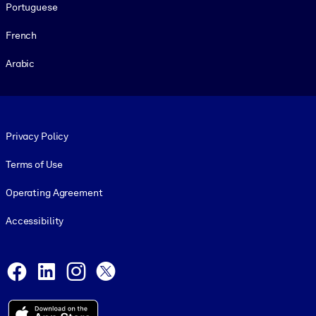
Portuguese
French
Arabic
Footer legal
Privacy Policy
Terms of Use
Operating Agreement
Accessibility
Social and Apps
Facebook
LinkedIn
Instagram
X