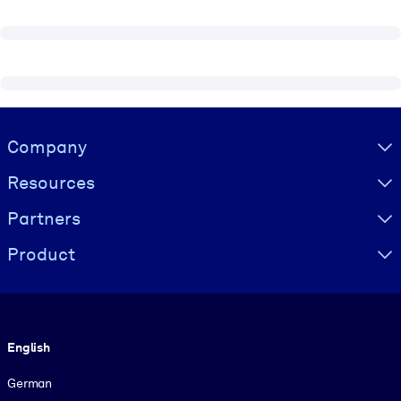
Visually hidden Text
Company
Resources
Partners
Product
Language
English
German