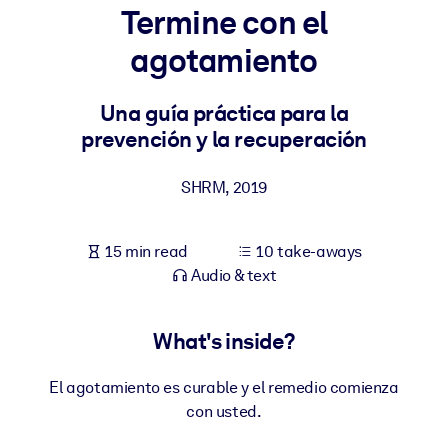
Termine con el
BY SYSTEM
agotamiento
For LMS/LXP
Bring bite-sized, verified knowledge into your LMS/LXP for stronge
Una guía práctica para la
learning results.
prevención y la recuperación
For Corporate Libraries
SHRM
,
2019
Enrich your corporate library with trusted, ready-to-use business
knowledge.
15 min read
10 take-aways
For AI Systems
Audio & text
Fuel your AI systems with reliable, structured knowledge to improv
outputs.
What's inside?
El agotamiento es curable y el remedio comienza
con usted.