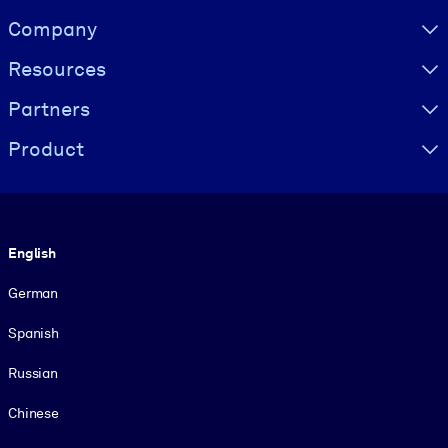
Visually hidden Text
Company
Resources
Partners
Product
Language
English
German
Spanish
Russian
Chinese