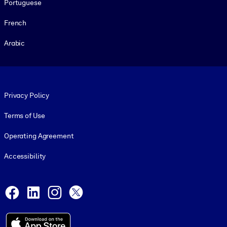
Portuguese
French
Arabic
Footer legal
Privacy Policy
Terms of Use
Operating Agreement
Accessibility
Social and Apps
Facebook
LinkedIn
Instagram
X