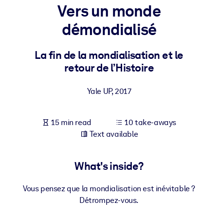
Vers un monde
BY SYSTEM
démondialisé
For LMS/LXP
Bring bite-sized, verified knowledge into your LMS/LXP for stronge
La fin de la mondialisation et le
learning results.
retour de l’Histoire
For Corporate Libraries
Yale UP
,
2017
Enrich your corporate library with trusted, ready-to-use business
knowledge.
15 min read
10 take-aways
For AI Systems
Text available
Fuel your AI systems with reliable, structured knowledge to improv
outputs.
What's inside?
Vous pensez que la mondialisation est inévitable ?
Détrompez-vous.