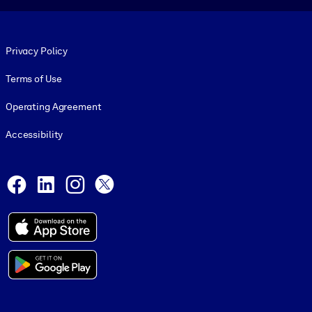
Footer legal
Privacy Policy
Terms of Use
Operating Agreement
Accessibility
Social and Apps
Facebook
LinkedIn
Instagram
X
© 1999-2026, getAbstract