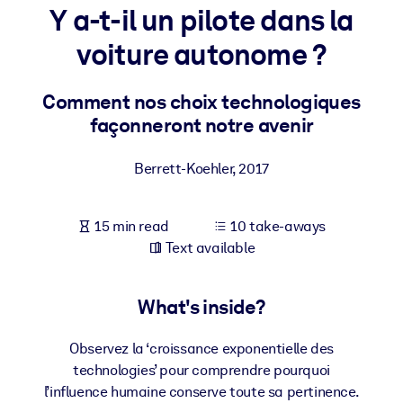
Y a-t-il un pilote dans la
BY SYSTEM
voiture autonome ?
For LMS/LXP
Bring bite-sized, verified knowledge into your LMS/LXP for stronge
Comment nos choix technologiques
learning results.
façonneront notre avenir
For Corporate Libraries
Berrett-Koehler
,
2017
Enrich your corporate library with trusted, ready-to-use business
knowledge.
15 min read
10 take-aways
For AI Systems
Text available
Fuel your AI systems with reliable, structured knowledge to improv
outputs.
What's inside?
Observez la ‘croissance exponentielle des
technologies’ pour comprendre pourquoi
l’influence humaine conserve toute sa pertinence.