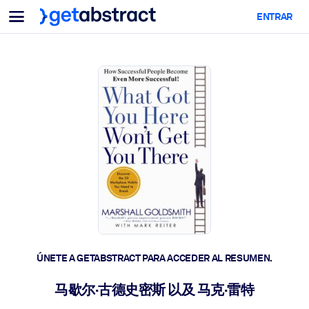
Menu
ENTRAR
Para equipos y líderes
POR CASO DE USO
Para ti
Upskilling en IA
Para sistemas de IA
Dote a sus empleados de habilidades críticas de IA.
Desarrollo de liderazgo
Prepare a sus líderes para la próxima era laboral.
Aprendizaje colaborativo
Facilite que los equipos aprendan juntos, resuelvan problemas
reales y actúen más rápido.
Upskilling y Reskilling
Desarrolle las habilidades que su plantilla necesita para el futuro.
ÚNETE A GETABSTRACT PARA ACCEDER AL RESUMEN.
Salud y bienestar
马歇尔·古德史密斯 以及 马克·雷特
Construya una fuerza laboral más saludable y resiliente.