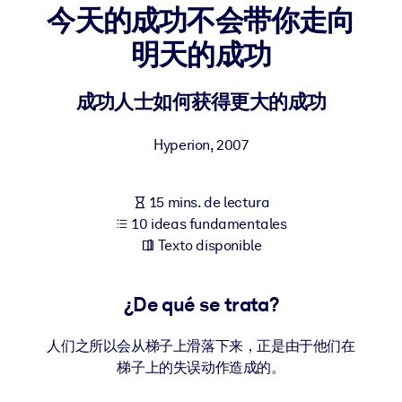
今天的成功不会带你走向
POR SISTEMA
明天的成功
Para LMS/LXP
Integre conocimientos verificados y breves en su LMS/LXP para
成功人士如何获得更大的成功
obtener mejores resultados de aprendizaje.
Para bibliotecas corporativas
Hyperion
,
2007
Enriquezca su biblioteca corporativa con conocimientos
empresariales confiables y listos para usar.
15 mins. de lectura
10 ideas fundamentales
Para sistemas de IA
Texto disponible
Alimente sus sistemas de IA con conocimientos fiables y
estructurados para mejorar los resultados.
¿De qué se trata?
人们之所以会从梯子上滑落下来，正是由于他们在
梯子上的失误动作造成的。