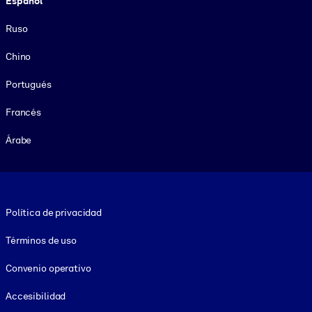
Español
Ruso
Chino
Portugués
Francés
Árabe
Footer legal
Política de privacidad
Términos de uso
Convenio operativo
Accesibilidad