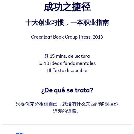
成功之捷径
POR SISTEMA
Para LMS/LXP
十大创业习惯，一本职业指南
Integre conocimientos verificados y breves en su LMS/LXP para
Greenleaf Book Group Press
,
2013
obtener mejores resultados de aprendizaje.
Para bibliotecas corporativas
15 mins. de lectura
Enriquezca su biblioteca corporativa con conocimientos
10 ideas fundamentales
empresariales confiables y listos para usar.
Texto disponible
Para sistemas de IA
Alimente sus sistemas de IA con conocimientos fiables y
¿De qué se trata?
estructurados para mejorar los resultados.
只要你充分相信自己，就没有什么东西能够阻挡你
追梦的道路。