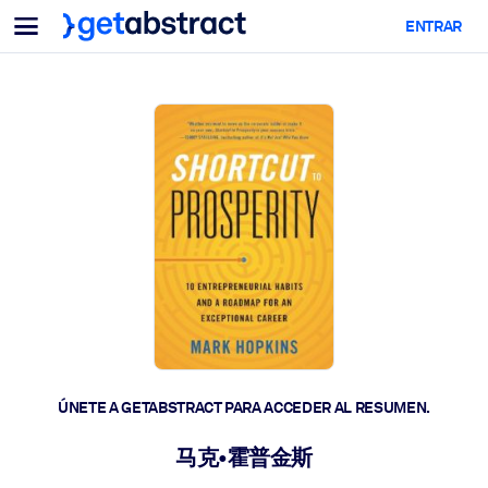
Menu
ENTRAR
Para equipos y líderes
POR CASO DE USO
Para ti
Upskilling en IA
Para sistemas de IA
Dote a sus empleados de habilidades críticas de IA.
Desarrollo de liderazgo
Prepare a sus líderes para la próxima era laboral.
Aprendizaje colaborativo
Facilite que los equipos aprendan juntos, resuelvan problemas
reales y actúen más rápido.
Upskilling y Reskilling
Desarrolle las habilidades que su plantilla necesita para el futuro.
ÚNETE A GETABSTRACT PARA ACCEDER AL RESUMEN.
Salud y bienestar
马克•霍普金斯
Construya una fuerza laboral más saludable y resiliente.