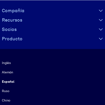
Visually hidden Text
Compañía
Recursos
Socios
Producto
Idioma
Inglés
Alemán
Español
Ruso
Chino