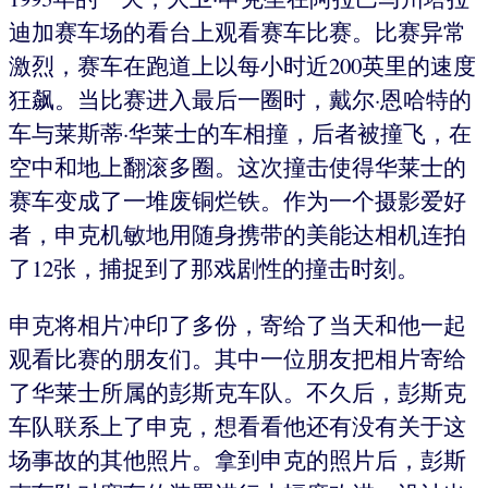
迪加赛车场的看台上观看赛车比赛。比赛异常
激烈，赛车在跑道上以每小时近200英里的速度
狂飙。当比赛进入最后一圈时，戴尔·恩哈特的
车与莱斯蒂·华莱士的车相撞，后者被撞飞，在
空中和地上翻滚多圈。这次撞击使得华莱士的
赛车变成了一堆废铜烂铁。作为一个摄影爱好
者，申克机敏地用随身携带的美能达相机连拍
了12张，捕捉到了那戏剧性的撞击时刻。
申克将相片冲印了多份，寄给了当天和他一起
观看比赛的朋友们。其中一位朋友把相片寄给
了华莱士所属的彭斯克车队。不久后，彭斯克
车队联系上了申克，想看看他还有没有关于这
场事故的其他照片。拿到申克的照片后，彭斯