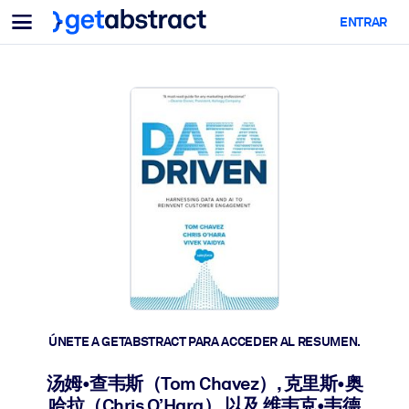
Menu
ENTRAR
Para equipos y líderes
POR CASO DE USO
Para ti
Upskilling en IA
Para sistemas de IA
Dote a sus empleados de habilidades críticas de IA.
Desarrollo de liderazgo
Prepare a sus líderes para la próxima era laboral.
Aprendizaje colaborativo
Facilite que los equipos aprendan juntos, resuelvan problemas
reales y actúen más rápido.
Upskilling y Reskilling
Desarrolle las habilidades que su plantilla necesita para el futuro.
ÚNETE A GETABSTRACT PARA ACCEDER AL RESUMEN.
Salud y bienestar
汤姆•查韦斯（Tom Chavez）, 克里斯•奥
Construya una fuerza laboral más saludable y resiliente.
哈拉（Chris O’Hara） 以及 维韦克•韦德