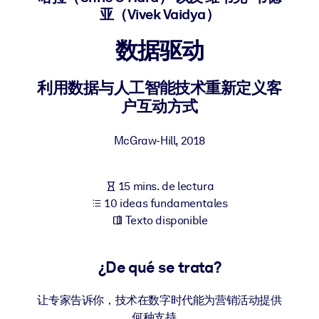
亚（Vivek Vaidya）
POR SISTEMA
数据驱动
Para LMS/LXP
Integre conocimientos verificados y breves en su LMS/LXP para
利用数据与人工智能技术重新定义客
obtener mejores resultados de aprendizaje.
户互动方式
Para bibliotecas corporativas
Enriquezca su biblioteca corporativa con conocimientos
McGraw-Hill
,
2018
empresariales confiables y listos para usar.
Para sistemas de IA
15 mins. de lectura
10 ideas fundamentales
Alimente sus sistemas de IA con conocimientos fiables y
Texto disponible
estructurados para mejorar los resultados.
¿De qué se trata?
让专家告诉你，技术在数字时代能为营销活动提供
何种支持。