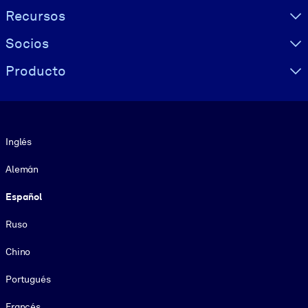
Recursos
Socios
Producto
Idioma
Inglés
Alemán
Español
Ruso
Chino
Portugués
Francés