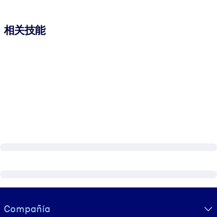
相关技能
Visually hidden Text
Compañía