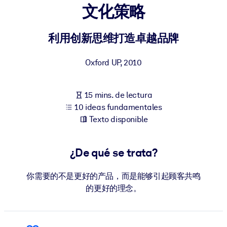
文化策略
POR SISTEMA
Para LMS/LXP
利用创新思维打造卓越品牌
Integre conocimientos verificados y breves en su LMS/LXP para
Oxford UP
,
2010
obtener mejores resultados de aprendizaje.
Para bibliotecas corporativas
15 mins. de lectura
Enriquezca su biblioteca corporativa con conocimientos
10 ideas fundamentales
empresariales confiables y listos para usar.
Texto disponible
Para sistemas de IA
Alimente sus sistemas de IA con conocimientos fiables y
¿De qué se trata?
estructurados para mejorar los resultados.
你需要的不是更好的产品，而是能够引起顾客共鸣
的更好的理念。