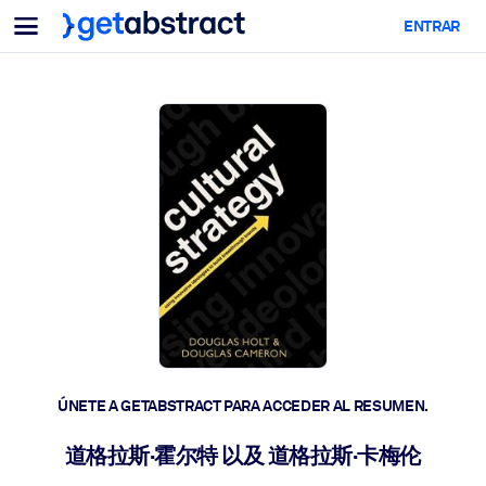
Menu
ENTRAR
Para equipos y líderes
POR CASO DE USO
Para ti
Upskilling en IA
Para sistemas de IA
Dote a sus empleados de habilidades críticas de IA.
Desarrollo de liderazgo
Prepare a sus líderes para la próxima era laboral.
Aprendizaje colaborativo
Facilite que los equipos aprendan juntos, resuelvan problemas
reales y actúen más rápido.
Upskilling y Reskilling
Desarrolle las habilidades que su plantilla necesita para el futuro.
ÚNETE A GETABSTRACT PARA ACCEDER AL RESUMEN.
Salud y bienestar
道格拉斯·霍尔特 以及 道格拉斯·卡梅伦
Construya una fuerza laboral más saludable y resiliente.