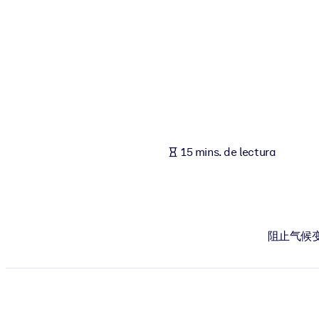
POR SISTEMA
Para LMS/LXP
Integre conocimientos verificados y breves en su LMS/LXP para ob
Para bibliotecas corporativas
Enriquezca su biblioteca corporativa con conocimientos empresaria
Para sistemas de IA
15 mins. de lectura
Alimente sus sistemas de IA con conocimientos fiables y estructur
阻止气候