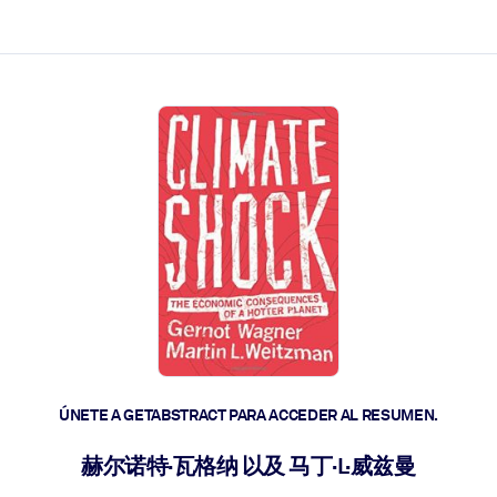
les y actúen más rápido.
ÚNETE A GETABSTRACT PARA ACCEDER AL RESUMEN.
赫尔诺特·瓦格纳 以及 马丁·L·威兹曼