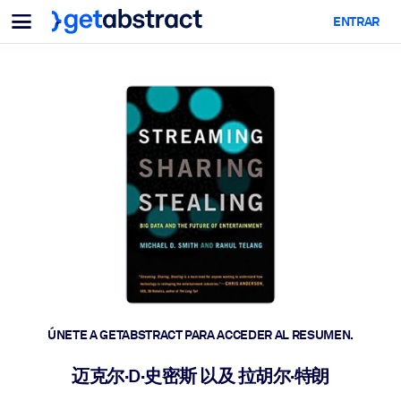
Menu
ENTRAR
Para equipos y líderes
POR CASO DE USO
Para ti
Upskilling en IA
Para sistemas de IA
Dote a sus empleados de habilidades críticas de IA.
Desarrollo de liderazgo
Prepare a sus líderes para la próxima era laboral.
Aprendizaje colaborativo
Facilite que los equipos aprendan juntos, resuelvan problemas
reales y actúen más rápido.
Upskilling y Reskilling
Desarrolle las habilidades que su plantilla necesita para el futuro.
ÚNETE A GETABSTRACT PARA ACCEDER AL RESUMEN.
Salud y bienestar
迈克尔·D·史密斯 以及 拉胡尔·特朗
Construya una fuerza laboral más saludable y resiliente.