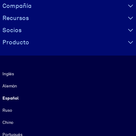
Visually hidden Text
Compañía
Recursos
Socios
Producto
Idioma
Inglés
Alemán
Español
Ruso
Chino
Portugués