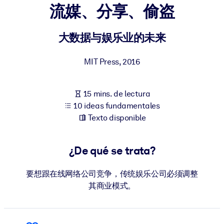
流媒、分享、偷盗
POR SISTEMA
Para LMS/LXP
大数据与娱乐业的未来
Integre conocimientos verificados y breves en su LMS/LXP para
MIT Press
,
2016
obtener mejores resultados de aprendizaje.
Para bibliotecas corporativas
15 mins. de lectura
Enriquezca su biblioteca corporativa con conocimientos
10 ideas fundamentales
empresariales confiables y listos para usar.
Texto disponible
Para sistemas de IA
Alimente sus sistemas de IA con conocimientos fiables y
¿De qué se trata?
estructurados para mejorar los resultados.
要想跟在线网络公司竞争，传统娱乐公司必须调整
其商业模式。