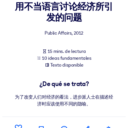
用不当语言讨论经济所引
POR SISTEMA
发的问题
Para LMS/LXP
Integre conocimientos verificados y breves en su LMS/LXP para
Public Affairs
,
2012
obtener mejores resultados de aprendizaje.
Para bibliotecas corporativas
15 mins. de lectura
Enriquezca su biblioteca corporativa con conocimientos
10 ideas fundamentales
empresariales confiables y listos para usar.
Texto disponible
Para sistemas de IA
Alimente sus sistemas de IA con conocimientos fiables y
¿De qué se trata?
estructurados para mejorar los resultados.
为了改变人们对经济的看法，进步派人士在描述经
济时应该使用不同的隐喻。