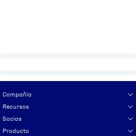
Visually hidden Text
Compañía
Recursos
Socios
Producto