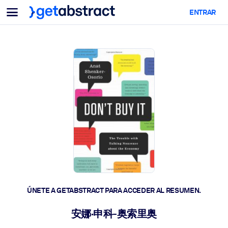
Menu
ENTRAR
Para equipos y líderes
POR CASO DE USO
Para ti
Upskilling en IA
Para sistemas de IA
Dote a sus empleados de habilidades críticas de IA.
Desarrollo de liderazgo
Prepare a sus líderes para la próxima era laboral.
Aprendizaje colaborativo
Facilite que los equipos aprendan juntos, resuelvan problemas
reales y actúen más rápido.
Upskilling y Reskilling
Desarrolle las habilidades que su plantilla necesita para el futuro.
ÚNETE A GETABSTRACT PARA ACCEDER AL RESUMEN.
Salud y bienestar
安娜·申科-奥索里奥
Construya una fuerza laboral más saludable y resiliente.