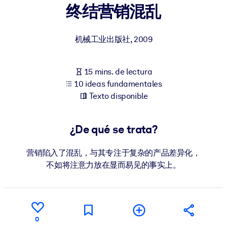
终结营销混乱
POR SISTEMA
Para LMS/LXP
机械工业出版社
,
2009
Integre conocimientos verificados y breves en su LMS/LXP para
obtener mejores resultados de aprendizaje.
15 mins. de lectura
Para bibliotecas corporativas
10 ideas fundamentales
Texto disponible
Enriquezca su biblioteca corporativa con conocimientos
empresariales confiables y listos para usar.
¿De qué se trata?
Para sistemas de IA
Alimente sus sistemas de IA con conocimientos fiables y
营销陷入了混乱，与其专注于复杂的产品差异化，
estructurados para mejorar los resultados.
不如将注意力放在显而易见的事实上。
0