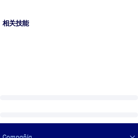
相关技能
Visually hidden Text
Compañía