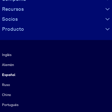
Recursos
Socios
Producto
Idioma
Inglés
Alemán
Español
Ruso
Chino
Portugués