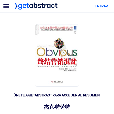
Menu
ENTRAR
Para equipos y líderes
POR CASO DE USO
Para ti
Upskilling en IA
Para sistemas de IA
Dote a sus empleados de habilidades críticas de IA.
Desarrollo de liderazgo
Prepare a sus líderes para la próxima era laboral.
Aprendizaje colaborativo
Facilite que los equipos aprendan juntos, resuelvan problemas
reales y actúen más rápido.
Upskilling y Reskilling
Desarrolle las habilidades que su plantilla necesita para el futuro.
ÚNETE A GETABSTRACT PARA ACCEDER AL RESUMEN.
Salud y bienestar
杰克·特劳特
Construya una fuerza laboral más saludable y resiliente.