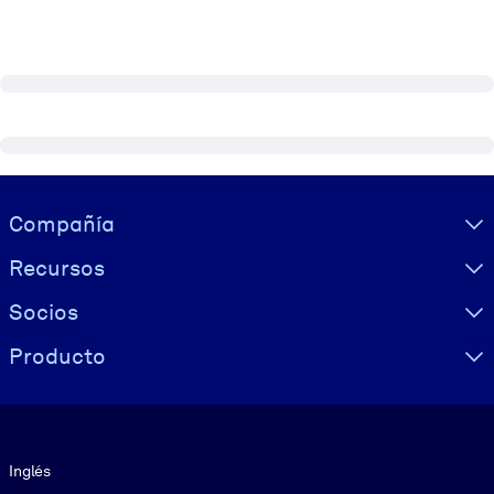
Visually hidden Text
Compañía
Recursos
Socios
Producto
Idioma
Inglés