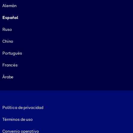
Alemán
Español
Ruso
Chino
Portugués
Francés
Árabe
Footer legal
Política de privacidad
Términos de uso
Convenio operativo