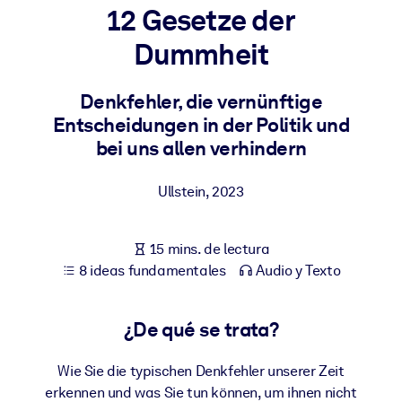
12 Gesetze der
POR SISTEMA
Dummheit
Para LMS/LXP
Integre conocimientos verificados y breves en su LMS/LXP para
Denkfehler, die vernünftige
obtener mejores resultados de aprendizaje.
Entscheidungen in der Politik und
Para bibliotecas corporativas
bei uns allen verhindern
Enriquezca su biblioteca corporativa con conocimientos
Ullstein
,
2023
empresariales confiables y listos para usar.
Para sistemas de IA
15 mins. de lectura
Alimente sus sistemas de IA con conocimientos fiables y
8 ideas fundamentales
Audio y Texto
estructurados para mejorar los resultados.
¿De qué se trata?
Wie Sie die typischen Denkfehler unserer Zeit
erkennen und was Sie tun können, um ihnen nicht