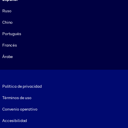
Ruso
Chino
Portugués
Francés
Árabe
Footer legal
Política de privacidad
Términos de uso
Convenio operativo
Accesibilidad