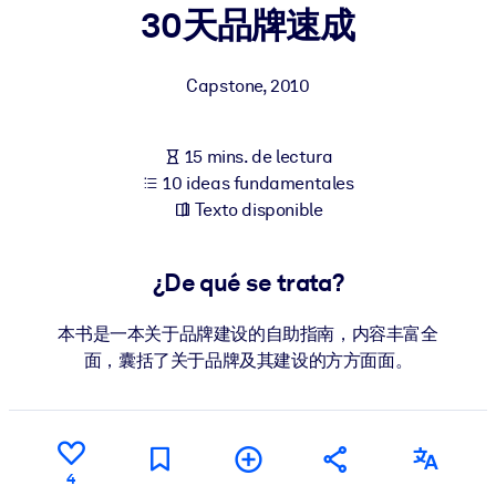
30天品牌速成
POR SISTEMA
Para LMS/LXP
Capstone
,
2010
Integre conocimientos verificados y breves en su LMS/LXP para
obtener mejores resultados de aprendizaje.
15 mins. de lectura
Para bibliotecas corporativas
10 ideas fundamentales
Texto disponible
Enriquezca su biblioteca corporativa con conocimientos
empresariales confiables y listos para usar.
¿De qué se trata?
Para sistemas de IA
Alimente sus sistemas de IA con conocimientos fiables y
本书是一本关于品牌建设的自助指南，内容丰富全
estructurados para mejorar los resultados.
面，囊括了关于品牌及其建设的方方面面。
4