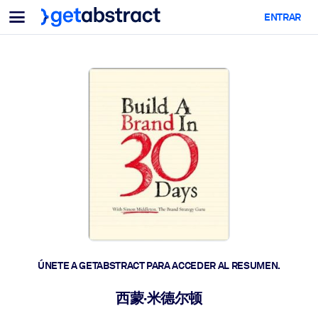
Menu
ENTRAR
Para equipos y líderes
POR CASO DE USO
Para ti
Upskilling en IA
Para sistemas de IA
Dote a sus empleados de habilidades críticas de IA.
Desarrollo de liderazgo
Prepare a sus líderes para la próxima era laboral.
Aprendizaje colaborativo
Facilite que los equipos aprendan juntos, resuelvan problemas
reales y actúen más rápido.
Upskilling y Reskilling
Desarrolle las habilidades que su plantilla necesita para el futuro.
ÚNETE A GETABSTRACT PARA ACCEDER AL RESUMEN.
Salud y bienestar
西蒙·米德尔顿
Construya una fuerza laboral más saludable y resiliente.