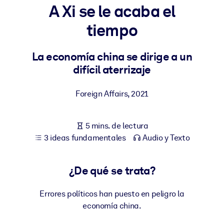
A Xi se le acaba el
POR SISTEMA
tiempo
Para LMS/LXP
Integre conocimientos verificados y breves en su LMS/LXP para
La economía china se dirige a un
obtener mejores resultados de aprendizaje.
difícil aterrizaje
Para bibliotecas corporativas
Foreign Affairs
,
2021
Enriquezca su biblioteca corporativa con conocimientos
empresariales confiables y listos para usar.
5 mins. de lectura
Para sistemas de IA
3 ideas fundamentales
Audio y Texto
Alimente sus sistemas de IA con conocimientos fiables y
estructurados para mejorar los resultados.
¿De qué se trata?
Errores políticos han puesto en peligro la
economía china.