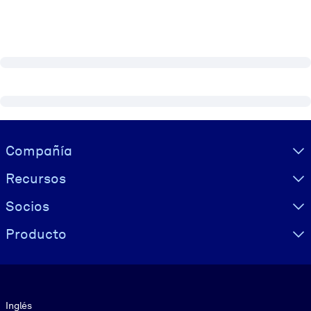
Visually hidden Text
Compañía
Recursos
Socios
Producto
Idioma
Inglés