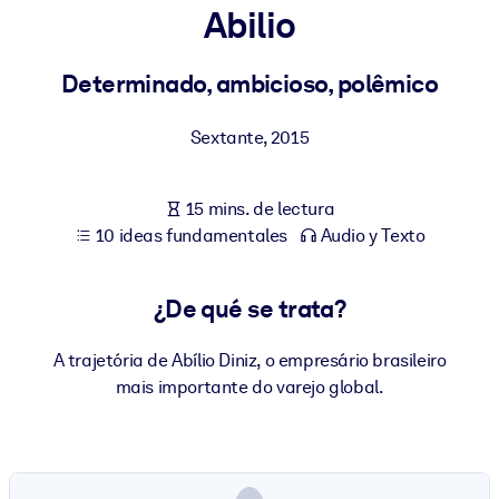
Abilio
POR SISTEMA
Para LMS/LXP
Determinado, ambicioso, polêmico
Integre conocimientos verificados y breves en su LMS/LXP para
Sextante
,
2015
obtener mejores resultados de aprendizaje.
Para bibliotecas corporativas
15 mins. de lectura
Enriquezca su biblioteca corporativa con conocimientos
10 ideas fundamentales
Audio y Texto
empresariales confiables y listos para usar.
Para sistemas de IA
¿De qué se trata?
Alimente sus sistemas de IA con conocimientos fiables y
estructurados para mejorar los resultados.
A trajetória de Abílio Diniz, o empresário brasileiro
mais importante do varejo global.