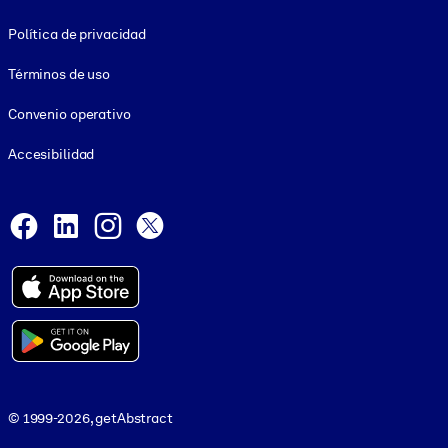
Footer legal
Política de privacidad
Términos de uso
Convenio operativo
Accesibilidad
Social and Apps
Facebook
LinkedIn
Instagram
X
© 1999-2026, getAbstract
© 1999-2026, getAbstract