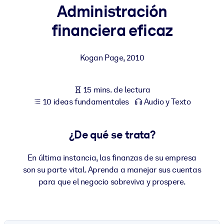
Administración
POR SISTEMA
financiera eficaz
Para LMS/LXP
Integre conocimientos verificados y breves en su LMS/LXP para
Kogan Page
,
2010
obtener mejores resultados de aprendizaje.
Para bibliotecas corporativas
15 mins. de lectura
Enriquezca su biblioteca corporativa con conocimientos
10 ideas fundamentales
Audio y Texto
empresariales confiables y listos para usar.
Para sistemas de IA
¿De qué se trata?
Alimente sus sistemas de IA con conocimientos fiables y
estructurados para mejorar los resultados.
En última instancia, las finanzas de su empresa
son su parte vital. Aprenda a manejar sus cuentas
para que el negocio sobreviva y prospere.