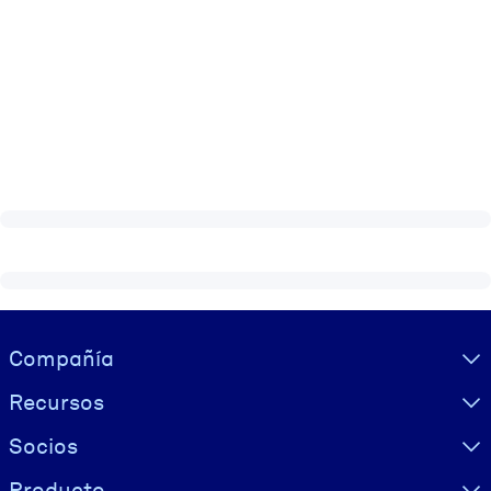
Visually hidden Text
Compañía
Recursos
Socios
Producto