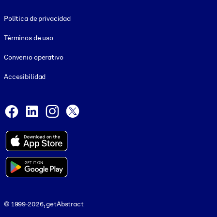
Footer legal
Política de privacidad
Términos de uso
Convenio operativo
Accesibilidad
Social and Apps
Facebook
LinkedIn
Instagram
X
© 1999-2026, getAbstract
© 1999-2026, getAbstract