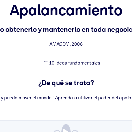
Apalancamiento
tener mejores resultados de aprendizaje.
 obtenerlo y mantenerlo en toda negoci
les confiables y listos para usar.
AMACOM
,
2006
10 ideas fundamentales
ados para mejorar los resultados.
¿De qué se trata?
y puedo mover el mundo.” Aprenda a utilizar el poder del apal