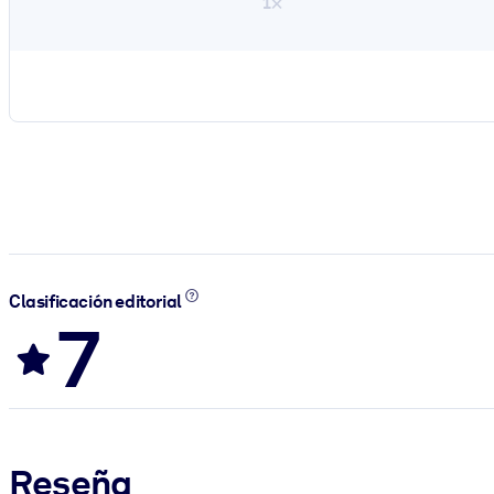
1×
Clasificación editorial
7
Reseña