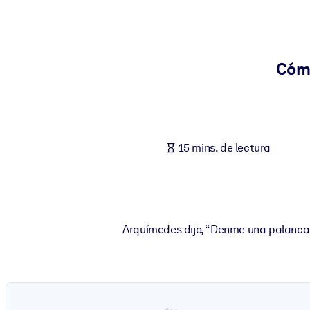
POR SISTEMA
Para LMS/LXP
Integre conocimientos verificados y breves en su LMS/LXP para ob
Cómo
Para bibliotecas corporativas
Enriquezca su biblioteca corporativa con conocimientos empresaria
Para sistemas de IA
15 mins. de lectura
Alimente sus sistemas de IA con conocimientos fiables y estructur
Arquímedes dijo, “Denme una palanca 