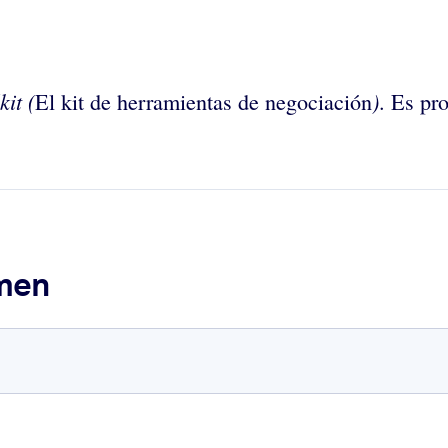
it (
)
El kit de herramientas de negociación
. Es pr
umen