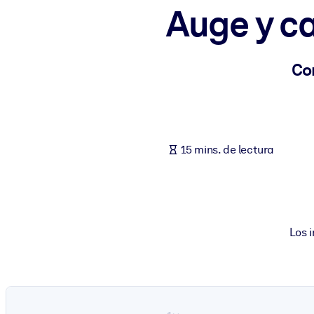
Auge y c
POR SISTEMA
Para LMS/LXP
Integre conocimientos verificados y breves en su LMS/LXP para ob
Co
Para bibliotecas corporativas
Enriquezca su biblioteca corporativa con conocimientos empresaria
Para sistemas de IA
15 mins. de lectura
Alimente sus sistemas de IA con conocimientos fiables y estructur
Los 