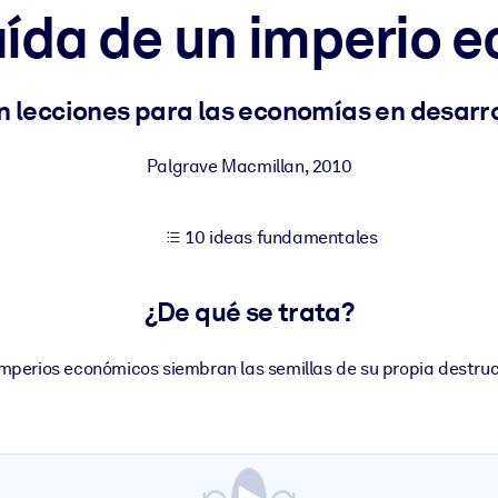
aída de un imperio 
tener mejores resultados de aprendizaje.
n lecciones para las economías en desarro
les confiables y listos para usar.
Palgrave Macmillan
,
2010
10 ideas fundamentales
ados para mejorar los resultados.
¿De qué se trata?
imperios económicos siembran las semillas de su propia destruc