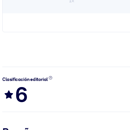
1×
Clasificación editorial
6