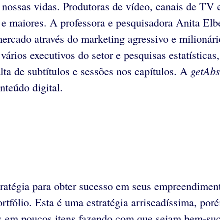
 nossas vidas. Produtoras de vídeo, canais de TV e
 e maiores. A professora e pesquisadora Anita El
ercado através do marketing agressivo e milionário
vários executivos do setor e pesquisas estatísticas
getAbs
alta de subtítulos e sessões nos capítulos. A
nteúdo digital.
ratégia para obter sucesso em seus empreendimen
ortfólio. Esta é uma estratégia arriscadíssima, por
os em poucos itens fazendo com que sejam bem-su