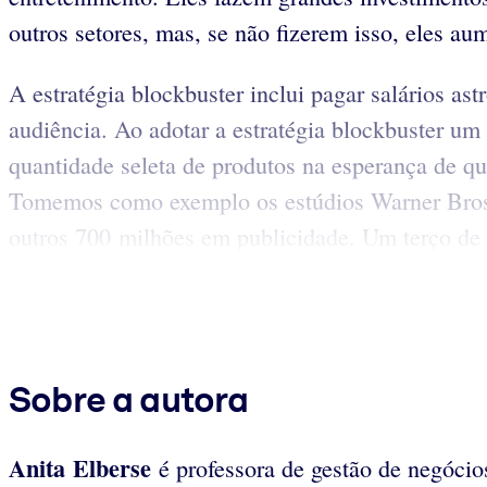
outros setores, mas, se não fizerem isso, eles a
A estratégia blockbuster inclui pagar salários a
audiência. Ao adotar a estratégia blockbuster u
quantidade seleta de produtos na esperança de q
Tomemos como exemplo os estúdios Warner Bros.
outros 700 milhões em publicidade. Um terço de t
Sobre a autora
Anita Elberse
é professora de gestão de negóci