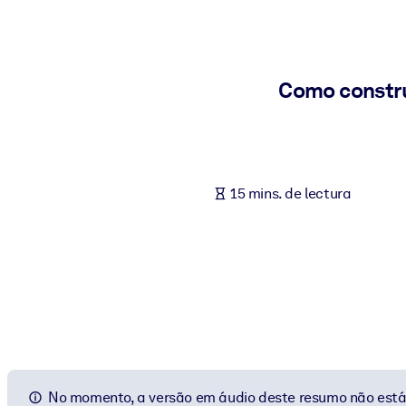
POR SISTEMA
Para LMS/LXP
Integre conocimientos verificados y breves en su LMS/LXP para ob
Como constru
Para bibliotecas corporativas
Enriquezca su biblioteca corporativa con conocimientos empresaria
Para sistemas de IA
15 mins. de lectura
Alimente sus sistemas de IA con conocimientos fiables y estructur
No momento, a versão em áudio deste resumo não está 