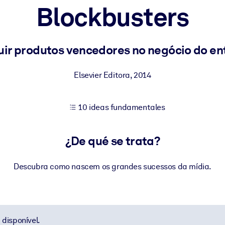
Blockbusters
tener mejores resultados de aprendizaje.
ir produtos vencedores no negócio do e
les confiables y listos para usar.
Elsevier Editora
,
2014
10 ideas fundamentales
ados para mejorar los resultados.
¿De qué se trata?
Descubra como nascem os grandes sucessos da mídia.
disponível.