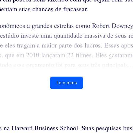
umentam suas chances de fracassar.
stronômicos a grandes estrelas como Robert Downey 
m estúdio investe uma quantidade massiva de seus
ue eles tragam a maior parte dos lucros. Essas ap
 que em 2010 lançaram 22 filmes. Eles gastaram 
odo esse orçamento foi para seus três principais..
Leia mais
os na Harvard Business School. Suas pesquisas bu