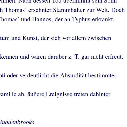
rnehmen. Nach dessen Tod übernimmt sein Sohn
ch Thomas’ ersehnter Stammhalter zur Welt. Doch
d Thomas’ und Hannos, der an Typhus erkrankt,
tum und Kunst, der sich vor allem zwischen
nnen und waren darüber z. T. gar nicht erfreut.
oß oder verdeutlicht die Absurdität bestimmter
amilie ab, äußere Ereignisse treten dahinter
Buddenbrooks
.