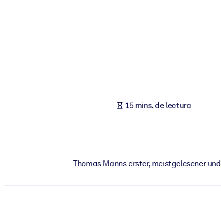
POR SISTEMA
Para LMS/LXP
Integre conocimientos verificados y breves en su LMS/LXP para ob
Para bibliotecas corporativas
Enriquezca su biblioteca corporativa con conocimientos empresaria
Para sistemas de IA
15 mins. de lectura
Alimente sus sistemas de IA con conocimientos fiables y estructur
Thomas Manns erster, meistgelesener und