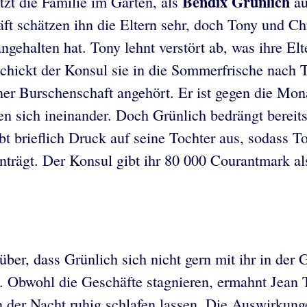
Bendix Grünlich
zt die Familie im Garten, als
au
 schätzen ihn die Eltern sehr, doch Tony und Chri
gehalten hat. Tony lehnt verstört ab, was ihre Elt
r schickt der Konsul sie in die Sommerfrische nach
ner Burschenschaft angehört. Er ist gegen die Mon
ben sich ineinander. Doch Grünlich bedrängt bereit
brieflich Druck auf seine Tochter aus, sodass Ton
nträgt. Der Konsul gibt ihr 80 000 Courantmark al
ber, dass Grünlich sich nicht gern mit ihr in der G
 Obwohl die Geschäfte stagnieren, ermahnt Jean T
in der Nacht ruhig schlafen lassen. Die Auswirku