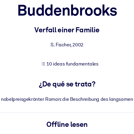
Buddenbrooks
tener mejores resultados de aprendizaje.
Verfall einer Familie
les confiables y listos para usar.
S. Fischer
,
2002
10 ideas fundamentales
ados para mejorar los resultados.
¿De qué se trata?
 nobelpreisgekrönter Roman: die Beschreibung des langsamen Z
Offline lesen