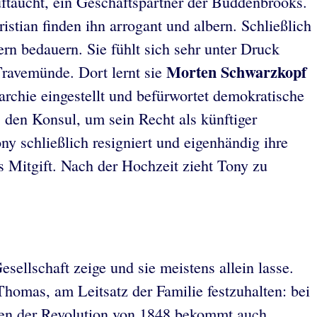
ftaucht, ein Geschäftspartner der Buddenbrooks.
stian finden ihn arrogant und albern. Schließlich
ern bedauern. Sie fühlt sich sehr unter Druck
Morten Schwarzkopf
 Travemünde. Dort lernt sie
archie eingestellt und befürwortet demokratische
s den Konsul, um sein Recht als künftiger
y schließlich resigniert und eigenhändig ihre
s Mitgift. Nach der Hochzeit zieht Tony zu
esellschaft zeige und sie meistens allein lasse.
homas, am Leitsatz der Familie festzuhalten: bei
ngen der Revolution von 1848 bekommt auch