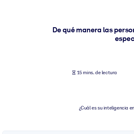
POR SISTEMA
Para LMS/LXP
Integre conocimientos verificados y breves en su LMS/LXP para ob
De qué manera las person
Para bibliotecas corporativas
espec
Enriquezca su biblioteca corporativa con conocimientos empresaria
Para sistemas de IA
Alimente sus sistemas de IA con conocimientos fiables y estructur
15 mins. de lectura
¿Cuál es su inteligencia 