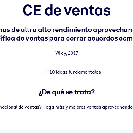
CE de ventas
tener mejores resultados de aprendizaje.
as de ultra alto rendimiento aprovechan 
ífica de ventas para cerrar acuerdos com
les confiables y listos para usar.
Wiley
,
2017
ados para mejorar los resultados.
10 ideas fundamentales
¿De qué se trata?
emocional de ventas? Haga más y mejores ventas aprovechando 