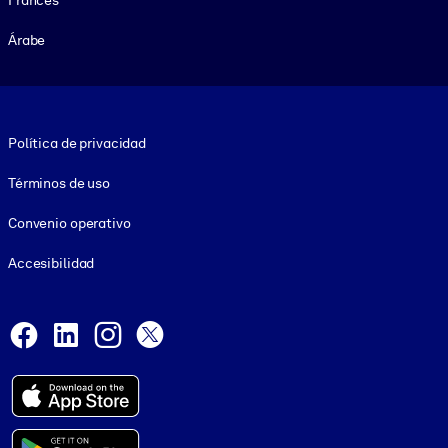
Árabe
Footer legal
Política de privacidad
Términos de uso
Convenio operativo
Accesibilidad
Social and Apps
Facebook
LinkedIn
Instagram
X