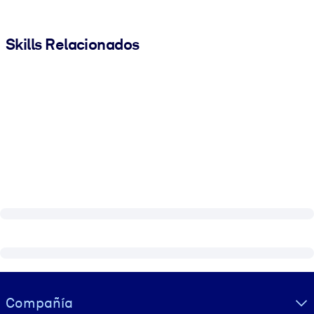
Skills Relacionados
Visually hidden Text
Compañía