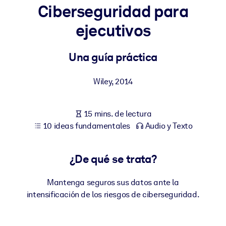
Ciberseguridad para
POR SISTEMA
ejecutivos
Para LMS/LXP
Integre conocimientos verificados y breves en su LMS/LXP para
Una guía práctica
obtener mejores resultados de aprendizaje.
Para bibliotecas corporativas
Wiley
,
2014
Enriquezca su biblioteca corporativa con conocimientos
empresariales confiables y listos para usar.
15 mins. de lectura
10 ideas fundamentales
Audio y Texto
Para sistemas de IA
Alimente sus sistemas de IA con conocimientos fiables y
estructurados para mejorar los resultados.
¿De qué se trata?
Mantenga seguros sus datos ante la
intensificación de los riesgos de ciberseguridad.