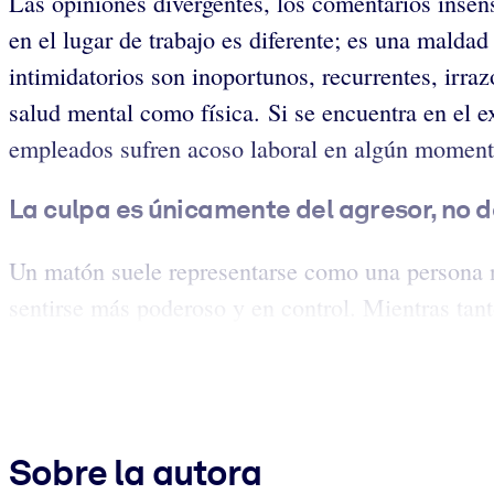
Las opiniones divergentes, los comentarios insens
en el lugar de trabajo es diferente; es una mald
intimidatorios son inoportunos, recurrentes, irr
salud mental como física. Si se encuentra en el e
empleados sufren acoso laboral en algún momento
La culpa es únicamente del agresor, no de
Un matón suele representarse como una persona na
sentirse más poderoso y en control. Mientras tant
Sobre la autora