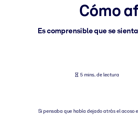
Cómo afr
POR SISTEMA
Para LMS/LXP
Integre conocimientos verificados y breves en su LMS/LXP para ob
Es comprensible que se sient
Para bibliotecas corporativas
Enriquezca su biblioteca corporativa con conocimientos empresaria
Para sistemas de IA
Alimente sus sistemas de IA con conocimientos fiables y estructur
5 mins. de lectura
Si pensaba que había dejado atrás el acoso e