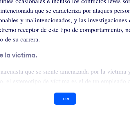
ibles ocasionales e incluso los conflictos leves so
ad intencionada que se caracteriza por ataques per
azonables y malintencionados, y las investigacione
xtremo receptor de este tipo de comportamiento, no
 de su carrera.
 la víctima.
rcisista que se siente amenazada por la víctima y
o, el estereotipo de víctima es el de un empleado 
Leer