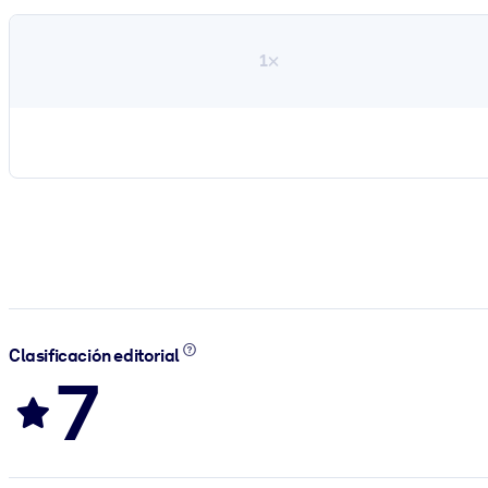
1×
Clasificación editorial
7