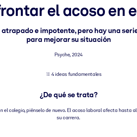
ontar el acoso en e
tener mejores resultados de aprendizaje.
a atrapado e impotente, pero hay una ser
para mejorar su situación
les confiables y listos para usar.
Psyche
,
2024
ados para mejorar los resultados.
4 ideas fundamentales
¿De qué se trata?
n el colegio, piénselo de nuevo. El acoso laboral afecta hasta
su carrera.