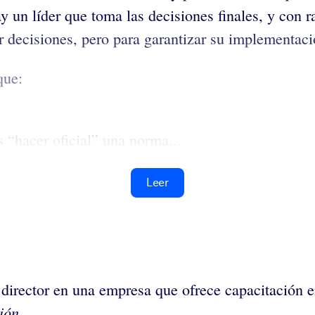
 un líder que toma las decisiones finales, y con r
 decisiones, pero para garantizar su implementació
que:
s “hacer oficial” una norma...
Leer
o director en una empresa que ofrece capacitación
ión
.