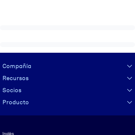
Visually hidden Text
Compañía
Recursos
Socios
Producto
Idioma
Inglés