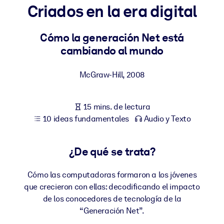
Criados en la era digital
POR SISTEMA
Para LMS/LXP
Cómo la generación Net está
cambiando al mundo
Integre conocimientos verificados y breves en su LMS/LXP para
obtener mejores resultados de aprendizaje.
McGraw-Hill
,
2008
Para bibliotecas corporativas
Enriquezca su biblioteca corporativa con conocimientos
15 mins. de lectura
empresariales confiables y listos para usar.
10 ideas fundamentales
Audio y Texto
Para sistemas de IA
Alimente sus sistemas de IA con conocimientos fiables y
¿De qué se trata?
estructurados para mejorar los resultados.
Cómo las computadoras formaron a los jóvenes
que crecieron con ellas: decodificando el impacto
de los conocedores de tecnología de la
“Generación Net”.