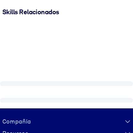
Skills Relacionados
Visually hidden Text
Compañía