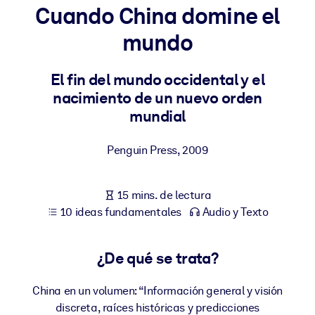
Cuando China domine el
POR SISTEMA
mundo
Para LMS/LXP
Integre conocimientos verificados y breves en su LMS/LXP para
El fin del mundo occidental y el
obtener mejores resultados de aprendizaje.
nacimiento de un nuevo orden
Para bibliotecas corporativas
mundial
Enriquezca su biblioteca corporativa con conocimientos
Penguin Press
,
2009
empresariales confiables y listos para usar.
Para sistemas de IA
15 mins. de lectura
Alimente sus sistemas de IA con conocimientos fiables y
10 ideas fundamentales
Audio y Texto
estructurados para mejorar los resultados.
¿De qué se trata?
China en un volumen: “Información general y visión
discreta, raíces históricas y predicciones