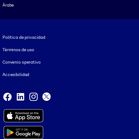
Árabe
Footer legal
Política de privacidad
Términos de uso
Convenio operativo
Accesibilidad
Social and Apps
Facebook
LinkedIn
Instagram
X