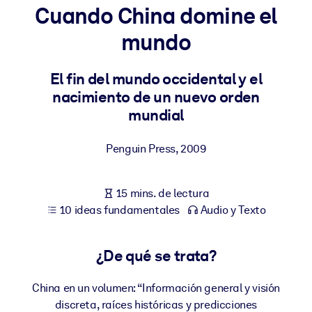
Cuando China domine el
POR SISTEMA
mundo
Para LMS/LXP
Integre conocimientos verificados y breves en su LMS/LXP para
El fin del mundo occidental y el
obtener mejores resultados de aprendizaje.
nacimiento de un nuevo orden
Para bibliotecas corporativas
mundial
Enriquezca su biblioteca corporativa con conocimientos
Penguin Press
,
2009
empresariales confiables y listos para usar.
Para sistemas de IA
15 mins. de lectura
Alimente sus sistemas de IA con conocimientos fiables y
10 ideas fundamentales
Audio y Texto
estructurados para mejorar los resultados.
¿De qué se trata?
China en un volumen: “Información general y visión
discreta, raíces históricas y predicciones