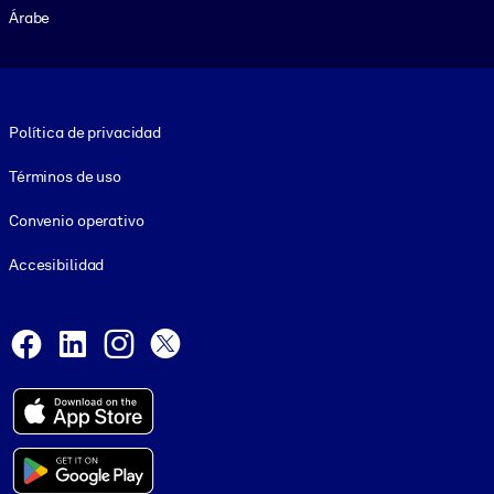
Árabe
Footer legal
Política de privacidad
Términos de uso
Convenio operativo
Accesibilidad
Social and Apps
Facebook
LinkedIn
Instagram
X