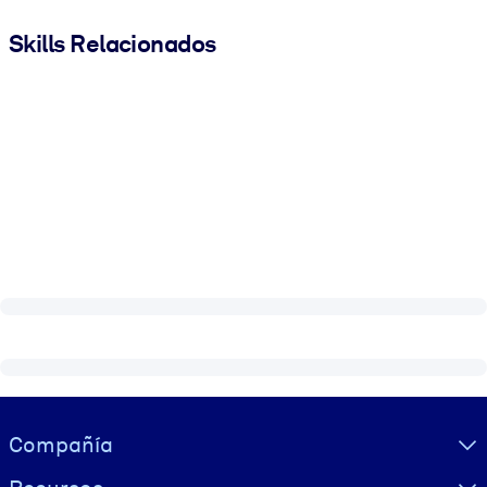
Skills Relacionados
Visually hidden Text
Compañía