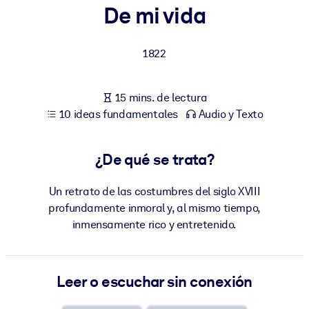
De mi vida
POR SISTEMA
Para LMS/LXP
1822
Integre conocimientos verificados y breves en su LMS/LXP para
obtener mejores resultados de aprendizaje.
15 mins. de lectura
Para bibliotecas corporativas
10 ideas fundamentales
Audio y Texto
Enriquezca su biblioteca corporativa con conocimientos
empresariales confiables y listos para usar.
¿De qué se trata?
Para sistemas de IA
Un retrato de las costumbres del siglo XVIII
Alimente sus sistemas de IA con conocimientos fiables y
profundamente inmoral y, al mismo tiempo,
estructurados para mejorar los resultados.
inmensamente rico y entretenido.
Leer o escuchar sin conexión