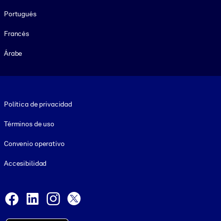
Portugués
Francés
Árabe
Footer legal
Política de privacidad
Términos de uso
Convenio operativo
Accesibilidad
Social and Apps
Facebook
LinkedIn
Instagram
X