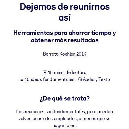
Dejemos de reunirnos
POR SISTEMA
así
Para LMS/LXP
Integre conocimientos verificados y breves en su LMS/LXP para
Herramientas para ahorrar tiempo y
obtener mejores resultados de aprendizaje.
obtener más resultados
Para bibliotecas corporativas
Berrett-Koehler
,
2014
Enriquezca su biblioteca corporativa con conocimientos
empresariales confiables y listos para usar.
15 mins. de lectura
Para sistemas de IA
10 ideas fundamentales
Audio y Texto
Alimente sus sistemas de IA con conocimientos fiables y
estructurados para mejorar los resultados.
¿De qué se trata?
Las reuniones son fundamentales, pero pueden
volver locos a los empleados, a menos que se
hagan bien.