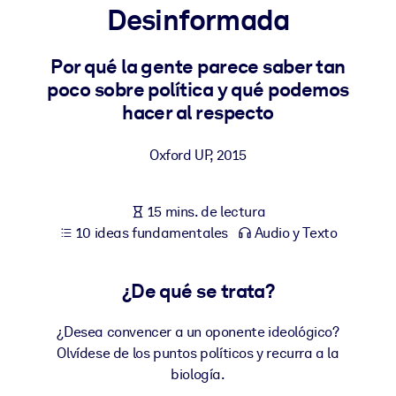
Desinformada
POR SISTEMA
Para LMS/LXP
Por qué la gente parece saber tan
poco sobre política y qué podemos
Integre conocimientos verificados y breves en su LMS/LXP para
hacer al respecto
obtener mejores resultados de aprendizaje.
Para bibliotecas corporativas
Oxford UP
,
2015
Enriquezca su biblioteca corporativa con conocimientos
empresariales confiables y listos para usar.
15 mins. de lectura
Para sistemas de IA
10 ideas fundamentales
Audio y Texto
Alimente sus sistemas de IA con conocimientos fiables y
estructurados para mejorar los resultados.
¿De qué se trata?
¿Desea convencer a un oponente ideológico?
Olvídese de los puntos políticos y recurra a la
biología.