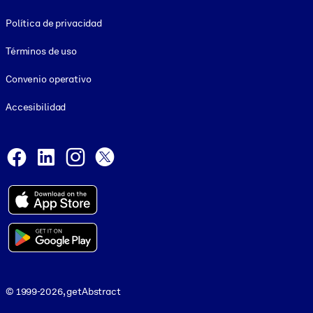
Footer legal
Política de privacidad
Términos de uso
Convenio operativo
Accesibilidad
Social and Apps
Facebook
LinkedIn
Instagram
X
© 1999-2026, getAbstract
© 1999-2026, getAbstract