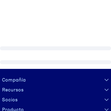
Visually hidden Text
Compañía
Recursos
Socios
Producto