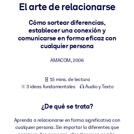
El arte de relacionarse
POR SISTEMA
Para LMS/LXP
Cómo sortear diferencias,
establecer una conexión y
Integre conocimientos verificados y breves en su LMS/LXP para
comunicarse en forma eficaz con
obtener mejores resultados de aprendizaje.
cualquier persona
Para bibliotecas corporativas
Enriquezca su biblioteca corporativa con conocimientos
AMACOM
,
2006
empresariales confiables y listos para usar.
Para sistemas de IA
15 mins. de lectura
Alimente sus sistemas de IA con conocimientos fiables y
3 ideas fundamentales
Audio y Texto
estructurados para mejorar los resultados.
¿De qué se trata?
Aprenda a relacionarse en forma significativa con
cualquier persona. Sin importar lo diferentes que