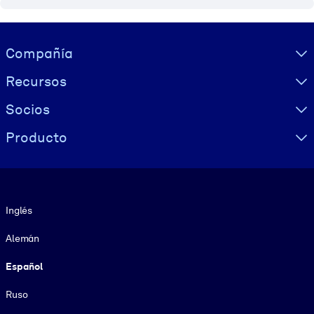
Visually hidden Text
Compañía
Recursos
Socios
Producto
Idioma
Inglés
Alemán
Español
Ruso