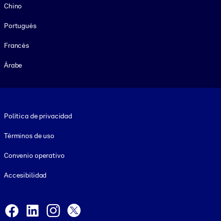
Chino
Portugués
Francés
Árabe
Footer legal
Política de privacidad
Términos de uso
Convenio operativo
Accesibilidad
Social and Apps
Facebook
LinkedIn
Instagram
X