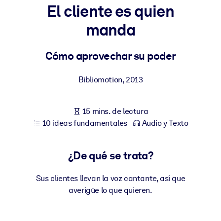
El cliente es quien
POR SISTEMA
manda
Para LMS/LXP
Integre conocimientos verificados y breves en su LMS/LXP para
Cómo aprovechar su poder
obtener mejores resultados de aprendizaje.
Para bibliotecas corporativas
Bibliomotion
,
2013
Enriquezca su biblioteca corporativa con conocimientos
empresariales confiables y listos para usar.
15 mins. de lectura
10 ideas fundamentales
Audio y Texto
Para sistemas de IA
Alimente sus sistemas de IA con conocimientos fiables y
estructurados para mejorar los resultados.
¿De qué se trata?
Sus clientes llevan la voz cantante, así que
averigüe lo que quieren.