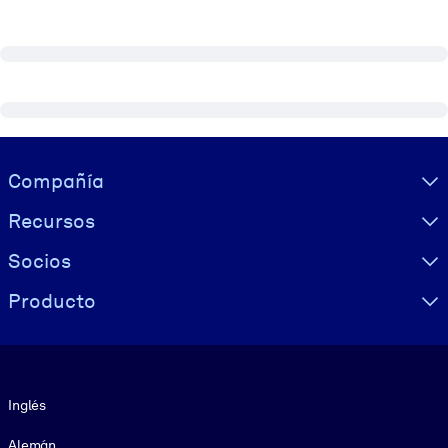
Visually hidden Text
Compañía
Recursos
Socios
Producto
Idioma
Inglés
Alemán