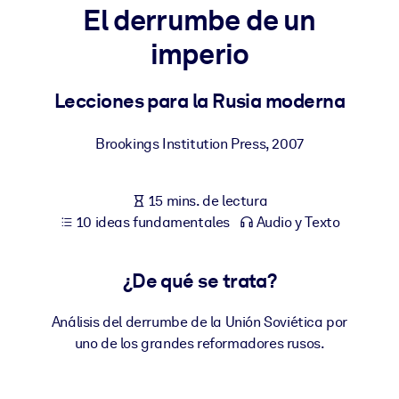
El derrumbe de un
POR SISTEMA
imperio
Para LMS/LXP
Integre conocimientos verificados y breves en su LMS/LXP para
Lecciones para la Rusia moderna
obtener mejores resultados de aprendizaje.
Para bibliotecas corporativas
Brookings Institution Press
,
2007
Enriquezca su biblioteca corporativa con conocimientos
empresariales confiables y listos para usar.
15 mins. de lectura
10 ideas fundamentales
Audio y Texto
Para sistemas de IA
Alimente sus sistemas de IA con conocimientos fiables y
estructurados para mejorar los resultados.
¿De qué se trata?
Análisis del derrumbe de la Unión Soviética por
uno de los grandes reformadores rusos.