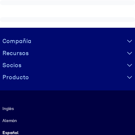
Visually hidden Text
Compañía
Recursos
Socios
Producto
Idioma
Inglés
Alemán
Español