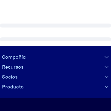
Visually hidden Text
Compañía
Recursos
Socios
Producto
Idioma