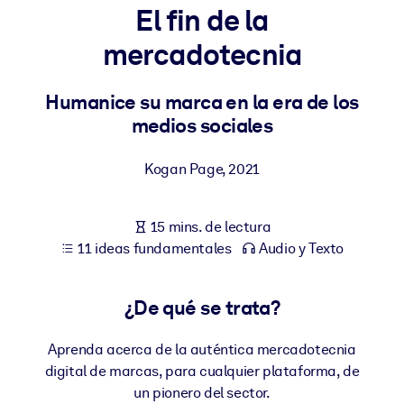
El fin de la
POR SISTEMA
mercadotecnia
Para LMS/LXP
Integre conocimientos verificados y breves en su LMS/LXP para
Humanice su marca en la era de los
obtener mejores resultados de aprendizaje.
medios sociales
Para bibliotecas corporativas
Kogan Page
,
2021
Enriquezca su biblioteca corporativa con conocimientos
empresariales confiables y listos para usar.
15 mins. de lectura
Para sistemas de IA
11 ideas fundamentales
Audio y Texto
Alimente sus sistemas de IA con conocimientos fiables y
estructurados para mejorar los resultados.
¿De qué se trata?
Aprenda acerca de la auténtica mercadotecnia
digital de marcas, para cualquier plataforma, de
un pionero del sector.