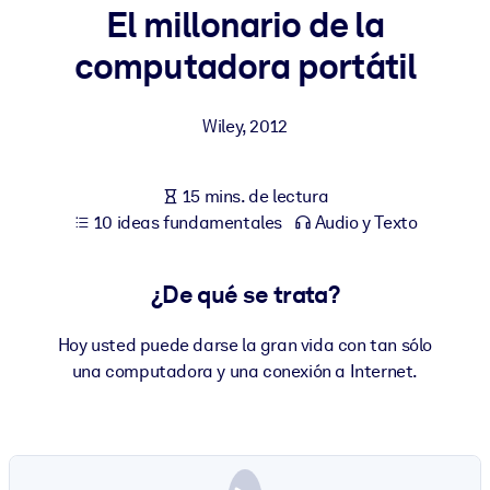
El millonario de la
POR SISTEMA
computadora portátil
Para LMS/LXP
Integre conocimientos verificados y breves en su LMS/LXP para
Wiley
,
2012
obtener mejores resultados de aprendizaje.
Para bibliotecas corporativas
15 mins. de lectura
Enriquezca su biblioteca corporativa con conocimientos
10 ideas fundamentales
Audio y Texto
empresariales confiables y listos para usar.
Para sistemas de IA
¿De qué se trata?
Alimente sus sistemas de IA con conocimientos fiables y
estructurados para mejorar los resultados.
Hoy usted puede darse la gran vida con tan sólo
una computadora y una conexión a Internet.