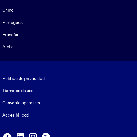
Chino
Portugués
Francés
Árabe
Footer legal
Política de privacidad
Términos de uso
Convenio operativo
Accesibilidad
Social and Apps
Facebook
LinkedIn
Instagram
X