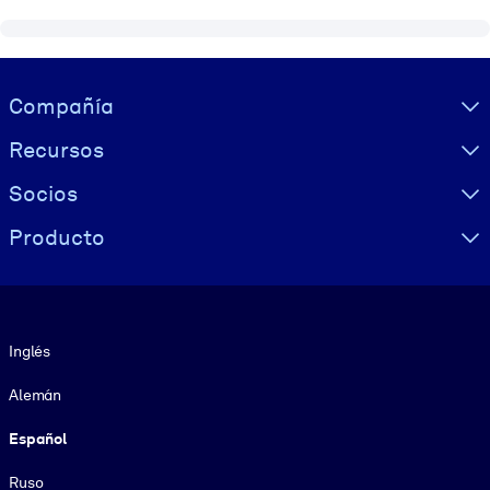
Visually hidden Text
Compañía
Recursos
Socios
Producto
Idioma
Inglés
Alemán
Español
Ruso