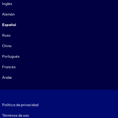
Inglés
Alemán
Español
Ruso
Chino
Portugués
Francés
Árabe
Footer legal
Política de privacidad
Términos de uso