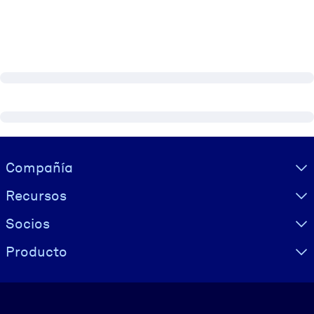
Visually hidden Text
Compañía
Recursos
Socios
Producto
Idioma