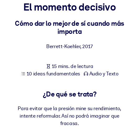
El momento decisivo
POR SISTEMA
Para LMS/LXP
Cómo dar lo mejor de sí cuando más
importa
Integre conocimientos verificados y breves en su LMS/LXP para
obtener mejores resultados de aprendizaje.
Berrett-Koehler
,
2017
Para bibliotecas corporativas
Enriquezca su biblioteca corporativa con conocimientos
15 mins. de lectura
empresariales confiables y listos para usar.
10 ideas fundamentales
Audio y Texto
Para sistemas de IA
Alimente sus sistemas de IA con conocimientos fiables y
¿De qué se trata?
estructurados para mejorar los resultados.
Para evitar que la presión mine su rendimiento,
intente reformular. Así no podrá imaginar que
fracasa.