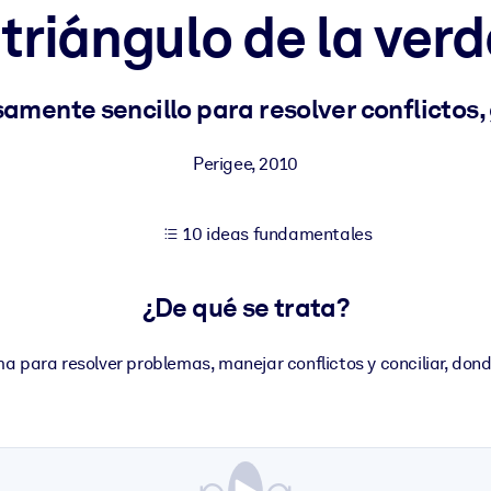
 triángulo de la ver
tener mejores resultados de aprendizaje.
amente sencillo para resolver conflictos
les confiables y listos para usar.
Perigee
,
2010
10 ideas fundamentales
ados para mejorar los resultados.
¿De qué se trata?
ma para resolver problemas, manejar conflictos y conciliar, don