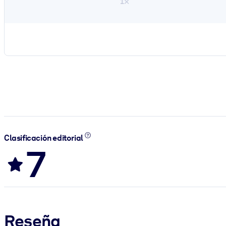
1×
Clasificación editorial
7
Reseña