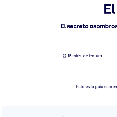
El
POR SISTEMA
Para LMS/LXP
Integre conocimientos verificados y breves en su LMS/LXP para ob
El secreto asombros
Para bibliotecas corporativas
Enriquezca su biblioteca corporativa con conocimientos empresaria
Para sistemas de IA
15 mins. de lectura
Alimente sus sistemas de IA con conocimientos fiables y estructur
Ésta es la guía supre