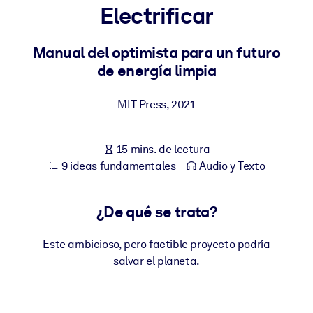
Electrificar
POR SISTEMA
Para LMS/LXP
Manual del optimista para un futuro
de energía limpia
Integre conocimientos verificados y breves en su LMS/LXP para
obtener mejores resultados de aprendizaje.
MIT Press
,
2021
Para bibliotecas corporativas
Enriquezca su biblioteca corporativa con conocimientos
15 mins. de lectura
empresariales confiables y listos para usar.
9 ideas fundamentales
Audio y Texto
Para sistemas de IA
Alimente sus sistemas de IA con conocimientos fiables y
¿De qué se trata?
estructurados para mejorar los resultados.
Este ambicioso, pero factible proyecto podría
salvar el planeta.