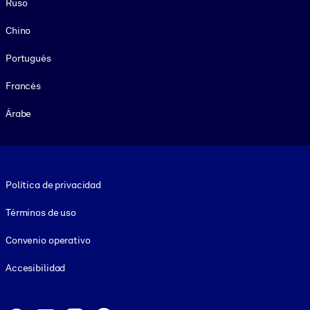
Ruso
Chino
Portugués
Francés
Árabe
Footer legal
Política de privacidad
Términos de uso
Convenio operativo
Accesibilidad
Social and Apps