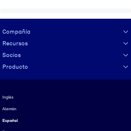
Visually hidden Text
Compañía
Recursos
Socios
Producto
Idioma
Inglés
Alemán
Español