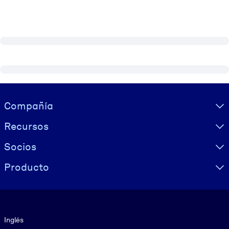
Visually hidden Text
Compañía
Recursos
Socios
Producto
Idioma
Inglés