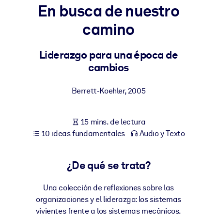
En busca de nuestro
POR SISTEMA
camino
Para LMS/LXP
Integre conocimientos verificados y breves en su LMS/LXP para
Liderazgo para una época de
obtener mejores resultados de aprendizaje.
cambios
Para bibliotecas corporativas
Berrett-Koehler
,
2005
Enriquezca su biblioteca corporativa con conocimientos
empresariales confiables y listos para usar.
15 mins. de lectura
Para sistemas de IA
10 ideas fundamentales
Audio y Texto
Alimente sus sistemas de IA con conocimientos fiables y
estructurados para mejorar los resultados.
¿De qué se trata?
Una colección de reflexiones sobre las
organizaciones y el liderazgo: los sistemas
vivientes frente a los sistemas mecánicos.