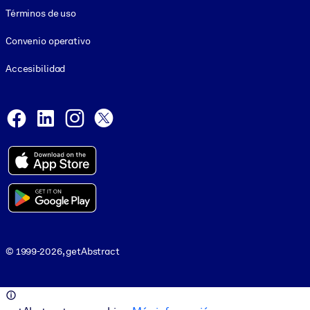
Términos de uso
Convenio operativo
Accesibilidad
Social and Apps
Facebook
LinkedIn
Instagram
X
© 1999-2026, getAbstract
© 1999-2026, getAbstract