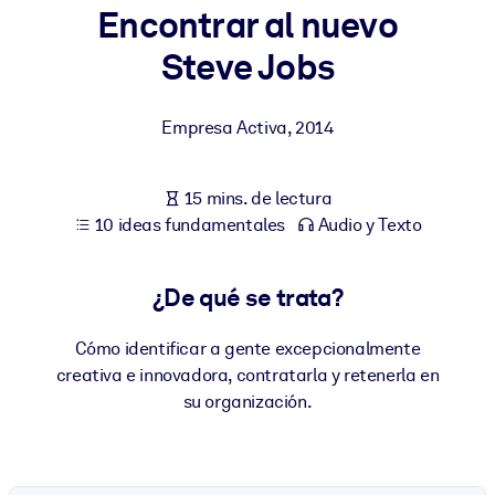
Encontrar al nuevo
POR SISTEMA
Steve Jobs
Para LMS/LXP
Integre conocimientos verificados y breves en su LMS/LXP para
Empresa Activa
,
2014
obtener mejores resultados de aprendizaje.
Para bibliotecas corporativas
15 mins. de lectura
Enriquezca su biblioteca corporativa con conocimientos
10 ideas fundamentales
Audio y Texto
empresariales confiables y listos para usar.
Para sistemas de IA
¿De qué se trata?
Alimente sus sistemas de IA con conocimientos fiables y
estructurados para mejorar los resultados.
Cómo identificar a gente excepcionalmente
creativa e innovadora, contratarla y retenerla en
su organización.