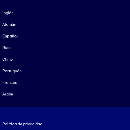
Idioma
Inglés
Alemán
Español
Ruso
Chino
Portugués
Francés
Árabe
Footer legal
Política de privacidad