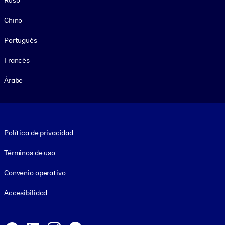
Ruso
Chino
Portugués
Francés
Árabe
Footer legal
Política de privacidad
Términos de uso
Convenio operativo
Accesibilidad
Social and Apps