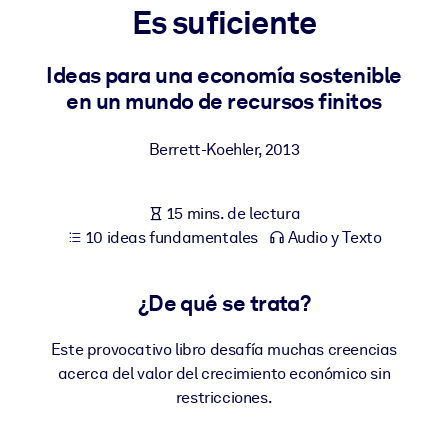
Es suficiente
POR SISTEMA
Para LMS/LXP
Ideas para una economía sostenible
en un mundo de recursos finitos
Integre conocimientos verificados y breves en su LMS/LXP para
obtener mejores resultados de aprendizaje.
Berrett-Koehler
,
2013
Para bibliotecas corporativas
Enriquezca su biblioteca corporativa con conocimientos
15 mins. de lectura
empresariales confiables y listos para usar.
10 ideas fundamentales
Audio y Texto
Para sistemas de IA
Alimente sus sistemas de IA con conocimientos fiables y
¿De qué se trata?
estructurados para mejorar los resultados.
Este provocativo libro desafía muchas creencias
acerca del valor del crecimiento económico sin
restricciones.