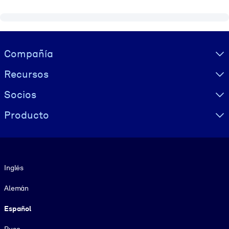
Visually hidden Text
Compañía
Recursos
Socios
Producto
Idioma
Inglés
Alemán
Español