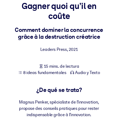
Gagner quoi qu’il en
POR SISTEMA
coûte
Para LMS/LXP
Integre conocimientos verificados y breves en su LMS/LXP para
Comment dominer la concurrence
obtener mejores resultados de aprendizaje.
grâce à la destruction créatrice
Para bibliotecas corporativas
Leaders Press
,
2021
Enriquezca su biblioteca corporativa con conocimientos
empresariales confiables y listos para usar.
15 mins. de lectura
Para sistemas de IA
8 ideas fundamentales
Audio y Texto
Alimente sus sistemas de IA con conocimientos fiables y
estructurados para mejorar los resultados.
¿De qué se trata?
Magnus Penker, spécialiste de l’innovation,
propose des conseils pratiques pour rester
indispensable grâce à l’innovation.