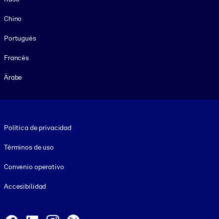
Chino
Portugués
Francés
Árabe
Footer legal
Política de privacidad
Términos de uso
Convenio operativo
Accesibilidad
Social and Apps