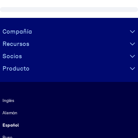
Visually hidden Text
Compañía
Recursos
Socios
Producto
Idioma
Inglés
Alemán
Español
Ruso