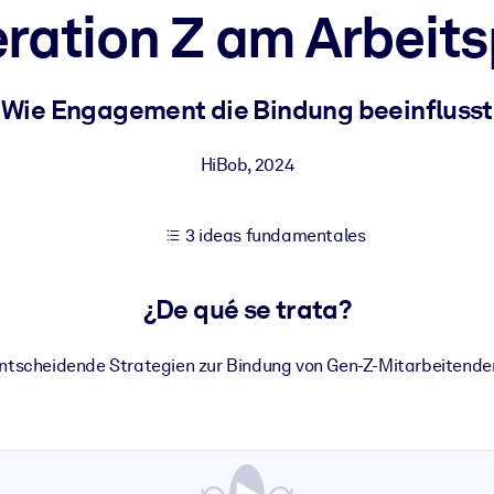
ration Z am Arbeits
tener mejores resultados de aprendizaje.
Wie Engagement die Bindung beeinflusst
les confiables y listos para usar.
HiBob
,
2024
3 ideas fundamentales
ados para mejorar los resultados.
¿De qué se trata?
ntscheidende Strategien zur Bindung von Gen-Z-Mitarbeitende