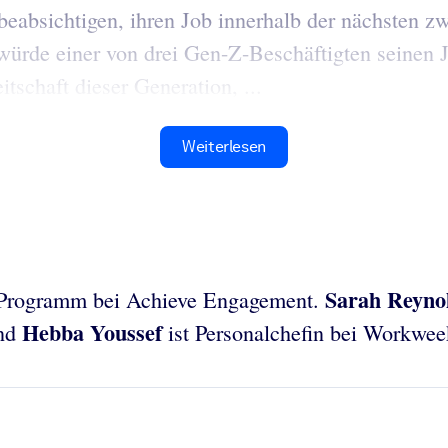
 beabsichtigen, ihren Job innerhalb der nächsten 
ch würde einer von drei Gen-Z-Beschäftigten seinen
tschaft dieser Generation, ...
Weiterlesen
Sarah Reyno
-Programm bei Achieve Engagement.
Hebba Youssef
und
ist Personalchefin bei Workwee