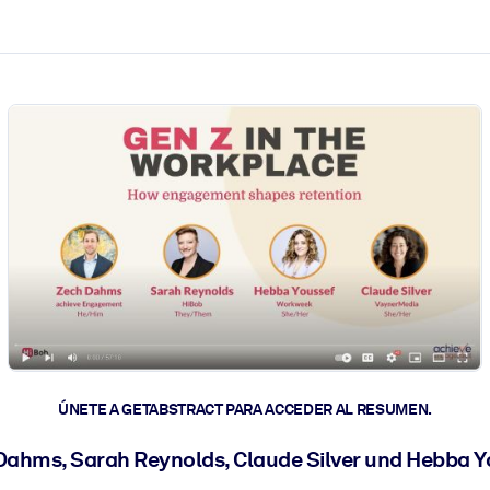
les y actúen más rápido.
ÚNETE A GETABSTRACT PARA ACCEDER AL RESUMEN.
Dahms, Sarah Reynolds, Claude Silver und Hebba Y