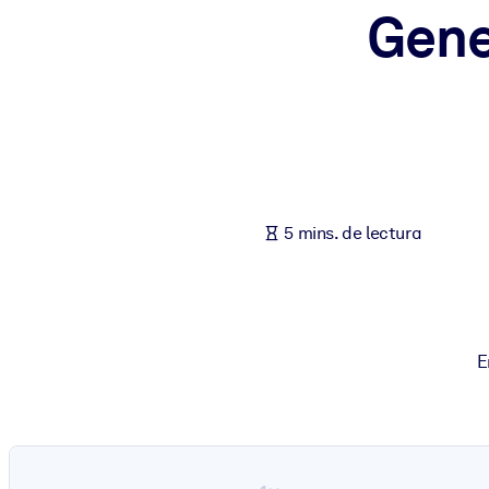
Gene
POR SISTEMA
Para LMS/LXP
Integre conocimientos verificados y breves en su LMS/LXP para ob
Para bibliotecas corporativas
Enriquezca su biblioteca corporativa con conocimientos empresaria
Para sistemas de IA
5 mins. de lectura
Alimente sus sistemas de IA con conocimientos fiables y estructur
E