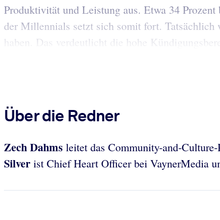
Produktivität und Leistung aus. Etwa 34 Prozent
der Millennials setzt sich somit fort. Tatsächli
haben. Das verdeutlicht die hohe Kündigungsberei
Über die Redner
Zech Dahms
leitet das Community-and-Culture
Silver
ist Chief Heart Officer bei VaynerMedia 